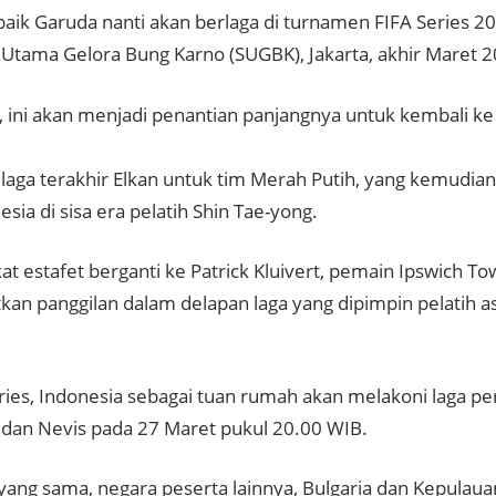
baik Garuda nanti akan berlaga di turnamen FIFA Series 
 Utama Gelora Bung Karno (SUGBK), Jakarta, akhir Maret 20
n, ini akan menjadi penantian panjangnya untuk kembali ke
 laga terakhir Elkan untuk tim Merah Putih, yang kemudia
esia di sisa era pelatih Shin Tae-yong.
at estafet berganti ke Patrick Kluivert, pemain Ipswich Tow
an panggilan dalam delapan laga yang dipimpin pelatih a
eries, Indonesia sebagai tuan rumah akan melakoni laga 
ts dan Nevis pada 27 Maret pukul 20.00 WIB.
 yang sama, negara peserta lainnya, Bulgaria dan Kepulau