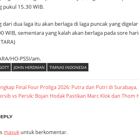
g pukul 15.30 WIB.
dari dua laga itu akan berlaga di laga puncak yang digela
00 WIB, sementara yang kalah akan berlaga pada sore har
NTARA)
ARA/HO-PSSI/am.
GOTT
JOHN HERDMAN
TIMNAS INDONESIA
asi
engkap Final Four Proliga 2026: Putra dan Putri di Surabaya
ext
ersib vs Persik: Bojan Hodak Pastikan Marc Klok dan Thom 
ost:
REPLY
us
masuk
untuk berkomentar.