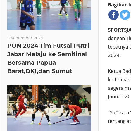
Bagikan k
SPORTSJ
dengan Tim
5 September 2024
PON 2024:Tim Futsal Putri
tepatnya p
Jabar Melaju ke Semifinal
2024.
Bersama Papua
Barat,DKI,dan Sumut
Ketua Bad
ke timnas
segera me
Januari 2
“Ya,” kata
tentang a