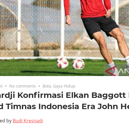
26
No comments
Bola
,
Gaya Hidup
rdji Konfirmasi Elkan Baggott
d Timnas Indonesia Era John 
ted by
Budi Kresnadi