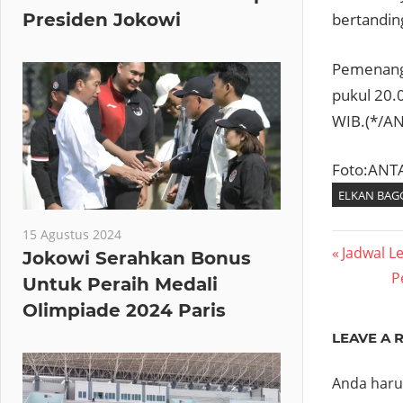
Presiden Jokowi
bertandin
Pemenang 
pukul 20.
WIB.(*/A
Foto:ANT
ELKAN BAG
15 Agustus 2024
Navig
Previous
Jadwal L
Jokowi Serahkan Bonus
Post:
N
P
Untuk Peraih Medali
pos
P
Olimpiade 2024 Paris
LEAVE A 
Anda har