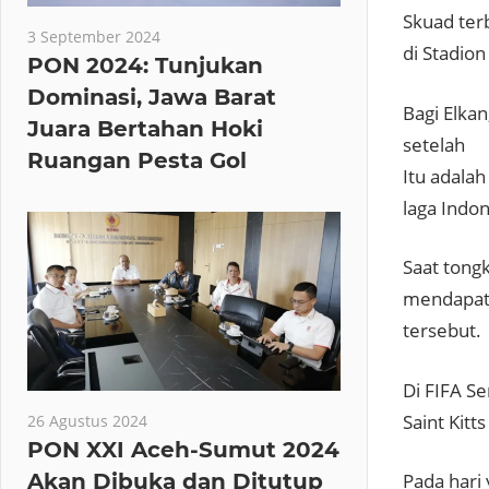
Skuad ter
3 September 2024
di Stadion
PON 2024: Tunjukan
Dominasi, Jawa Barat
Bagi Elka
Juara Bertahan Hoki
setelah
Ruangan Pesta Gol
Itu adalah
laga Indon
Saat tongk
mendapatk
tersebut.
Di FIFA S
Saint Kit
26 Agustus 2024
PON XXI Aceh-Sumut 2024
Akan Dibuka dan Ditutup
Pada hari