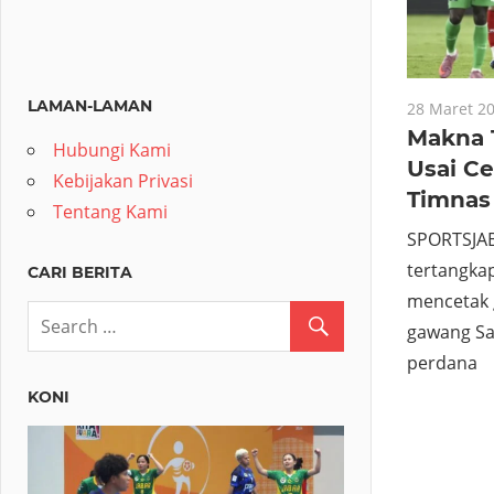
LAMAN-LAMAN
28 Maret 2
Makna 
Hubungi Kami
Usai Ce
Kebijakan Privasi
Timnas
Tentang Kami
SPORTSJA
tertangka
CARI BERITA
mencetak 
gawang Sai
perdana
KONI