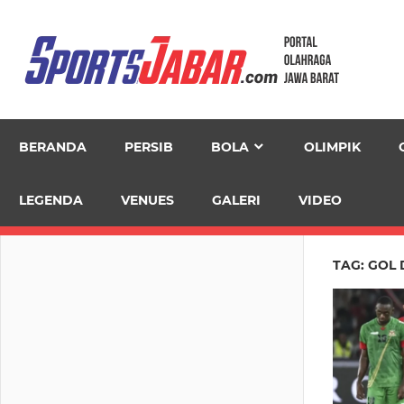
Skip
to
content
BERANDA
PERSIB
BOLA
OLIMPIK
LEGENDA
VENUES
GALERI
VIDEO
TAG:
GOL 