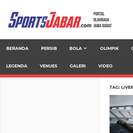
Skip
to
content
BERANDA
PERSIB
BOLA
OLIMPIK
LEGENDA
VENUES
GALERI
VIDEO
TAG:
LIVE