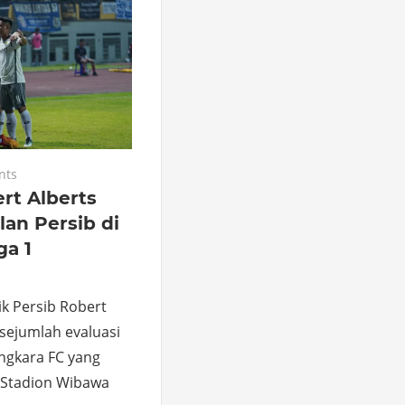
nts
ert Alberts
lan Persib di
ga 1
k Persib Robert
ejumlah evaluasi
ngkara FC yang
i Stadion Wibawa