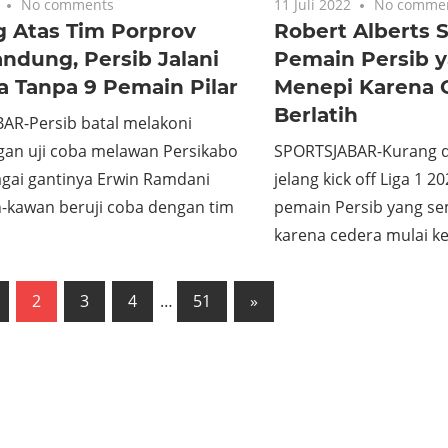
No comments
11 Juli 2022
No comme
 Atas Tim Porprov
Robert Alberts 
ndung, Persib Jalani
Pemain Persib 
a Tanpa 9 Pemain Pilar
Menepi Karena 
Berlatih
AR-Persib batal melakoni
gan uji coba melawan Persikabo
SPORTSJABAR-Kurang d
agai gantinya Erwin Ramdani
jelang kick off Liga 1 
-kawan beruji coba dengan tim
pemain Persib yang s
karena cedera mulai ke
asi
us
Next
2
3
4
…
51
»
Posts