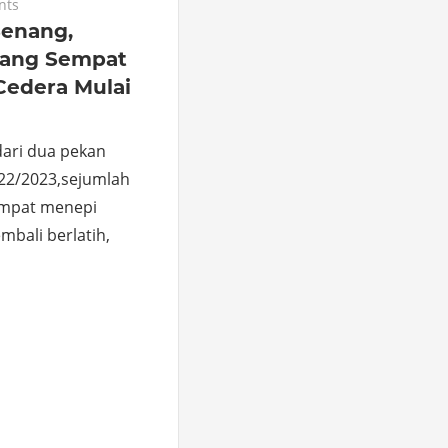
nts
Senang,
yang Sempat
Cedera Mulai
ari dua pekan
2022/2023,sejumlah
empat menepi
mbali berlatih,