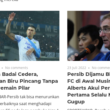
No comments
23 Juli 2022
No comme
 Badai Cedera,
Persib Dijamu 
an Biru Pincang Tanpa
FC di Awal Musi
emain Pilar
Alberts Akui Pe
Pertama Selalu
AR-Persib tak bisa menurunkan
Gugup
terbaiknya saat menghadapi