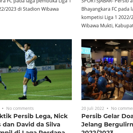
ra FC pada laga pembuka Liga 1
SPORTSJABAR- Persib a
2/2023 di Stadion Wibawa
Bhayangkara FC pada l
kompetisi Liga 1 2022/
Wibawa Mukti, Kabupat
No comments
20 Juli 2022
No comme
ktik Persib Lega, Nick
Persib Gelar Do
 dan David da Silva
Jelang Bergulirn
mpil di Laga Perdana
2022/2023