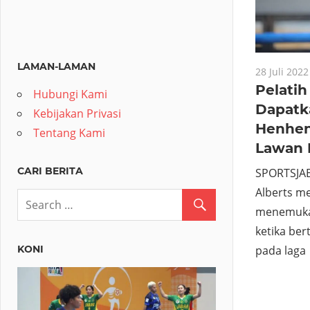
LAMAN-LAMAN
28 Juli 2022
Pelatih
Hubungi Kami
Dapatk
Kebijakan Privasi
Henhen
Tentang Kami
Lawan 
CARI BERITA
SPORTSJAB
Alberts m
menemukan
ketika be
KONI
pada laga