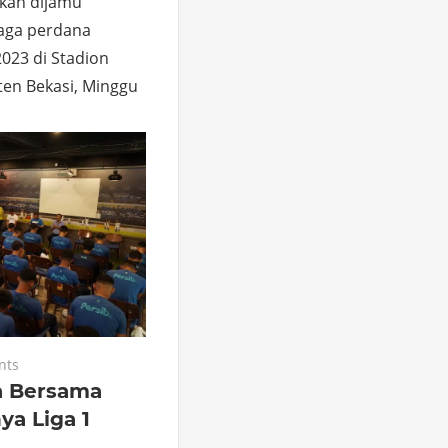
kan dijamu
aga perdana
2023 di Stadion
en Bekasi, Minggu
nts
a Bersama
ya Liga 1