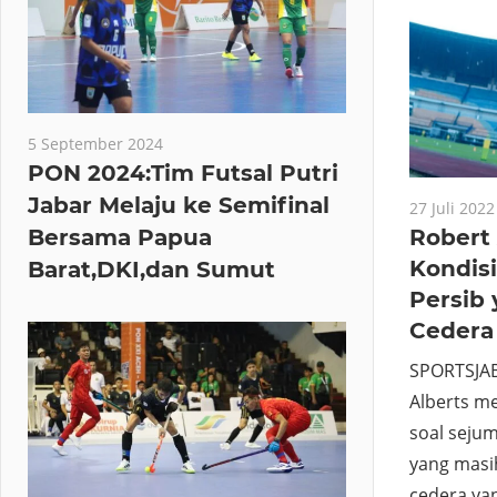
5 September 2024
PON 2024:Tim Futsal Putri
Jabar Melaju ke Semifinal
27 Juli 2022
Robert
Bersama Papua
Kondis
Barat,DKI,dan Sumut
Persib 
Cedera
SPORTSJAB
Alberts m
soal seju
yang masi
cedera ya