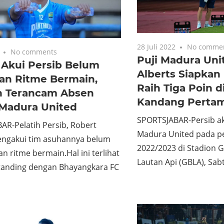
28 Juli 2022
No comme
No comments
Puji Madura Uni
 Akui Persib Belum
Alberts Siapkan
an Ritme Bermain,
Raih Tiga Poin d
 Terancam Absen
Kandang Perta
Madura United
SPORTSJABAR-Persib 
AR-Pelatih Persib, Robert
Madura United pada pe
engakui tim asuhannya belum
2022/2023 di Stadion 
 ritme bermain.Hal ini terlihat
Lautan Api (GBLA), Sab
rtanding dengan Bhayangkara FC