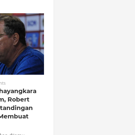
nts
Bhayangkara
m, Robert
rtandingan
 Membuat