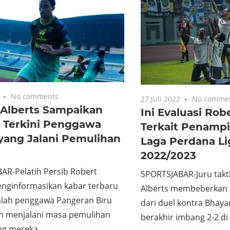
No comments
27 Juli 2022
No comme
 Alberts Sampaikan
Ini Evaluasi Rob
i Terkini Penggawa
Terkait Penampi
yang Jalani Pemulihan
Laga Perdana Li
2022/2023
AR-Pelatih Persib Robert
SPORTSJABAR-Juru takti
enginformasikan kabar terbaru
Alberts membeberkan s
mlah penggawa Pangeran Biru
dari duel kontra Bhaya
h menjalani masa pemulihan
berakhir imbang 2-2 d
ng mereka