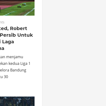
nts
ted, Robert
 Persib Untuk
i Laga
ma
akan menjamu
kan kedua Liga 1
Gelora Bandung
tu 30