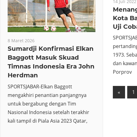
14 Juli 2022
Menang
Kota Ba
Uji Cob
SPORTSJAB
8 Maret 2026
pertandin
Sumardji Konfirmasi Elkan
1973. Seb
Baggott Masuk Skuad
dan kawan
Timnas Indonesia Era John
Porprov
Herdman
SPORTSJABAR-Elkan Baggott
Navig
Previo
«
1
mengakhiri penantian panjangnya
Posts
pos
untuk bergabung dengan Tim
Nasional Indonesia setelah terakhir
kali tampil di Piala Asia 2023 Qatar,