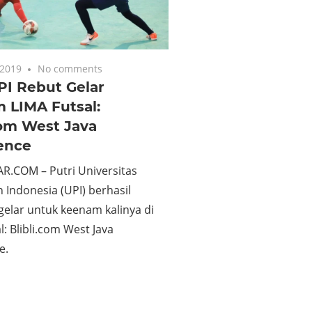
 2019
No comments
PI Rebut Gelar
 LIMA Futsal:
com West Java
ence
R.COM – Putri Universitas
 Indonesia (UPI) berhasil
elar untuk keenam kalinya di
l: Blibli.com West Java
e.