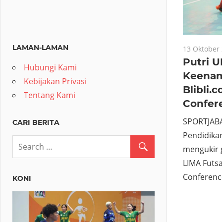
LAMAN-LAMAN
13 Oktober
Putri U
Hubungi Kami
Keenam
Kebijakan Privasi
Blibli.
Tentang Kami
Confer
SPORTJABA
CARI BERITA
Pendidikan
mengukir g
LIMA Futsa
Conferenc
KONI