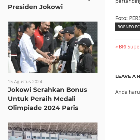
pertandin
Presiden Jokowi
Foto: PER
BORNEO FC
Navig
Previous
BRI Supe
Post:
pos
LEAVE A 
15 Agustus 2024
Jokowi Serahkan Bonus
Anda har
Untuk Peraih Medali
Olimpiade 2024 Paris