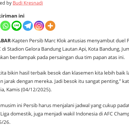
ted by
Budi Kresnadi
iriman ini
ABAR
-Kapten Persib Marc Klok antusias menyambut duel P
 di Stadion Gelora Bandung Lautan Api, Kota Bandung, Ju
akan berdampak pada persaingan dua tim papan atas ini.
ta bikin hasil terbaik besok dan klasemen kita lebih baik l
n jarak dengan mereka. Jadi besok itu sangat penting,” ka
a, Kamis (04/12/2025).
 musim ini Persib harus menjalani jadwal yang cukup padat
i Liga domestik, juga menjadi wakil Indonesia di AFC Cha
5/26.