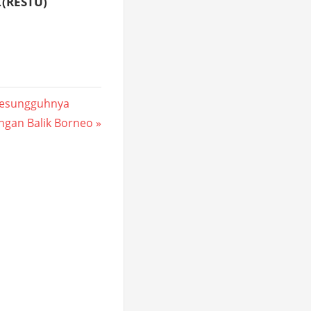
.
(RESTU)
 Sesungguhnya
ngan Balik Borneo