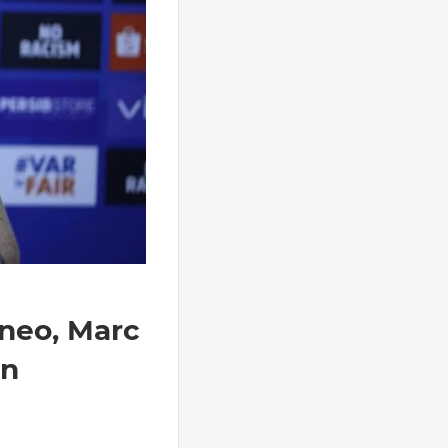
rneo, Marc
in