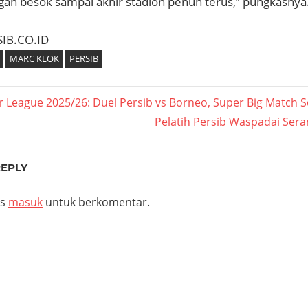
gan besok sampai akhir stadion penuh terus,” pungkasnya
SIB.CO.ID
MARC KLOK
PERSIB
asi
r League 2025/26: Duel Persib vs Borneo, Super Big Match
Next
Pelatih Persib Waspadai Sera
Post:
REPLY
us
masuk
untuk berkomentar.