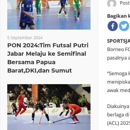
Pos
Bagikan k
5 September 2024
SPORTSJ
PON 2024:Tim Futsal Putri
Borneo FC
Jabar Melaju ke Semifinal
pasalnya 
Bersama Papua
Barat,DKI,dan Sumut
“Semoga ki
menipiska
awak medi
Diakuinya
berlaga d
(ACL) 202