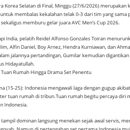
ra Korea Selatan di Final, Minggu (27/6/2026) merupakan
 untuk membalas kekalahan telak 0-3 dari tim yang sama
sekaligus memburu gelar juara AVC Men’s Cup 2026.
i India, pelatih Reidel Alfonso Gonzales Toiran menurun
lim, Alfin Daniel, Boy Arnez, Hendra Kurniawan, dan Ahm
Dalam jalannya pertandingan, Gumilar kemudian digantik
us Hidayatullah.
t Tuan Rumah Hingga Drama Set Penentu
ma (15-25): Indonesia mengawali laga dengan gugup akiba
rter tuan rumah di tribun.Tuan rumah begitu percaya dir
n Indonesia.
g tampil dominan langsung menekan sejak awal servis, m
 goyah. Namun di pertengahan set pertama Indonesia mul