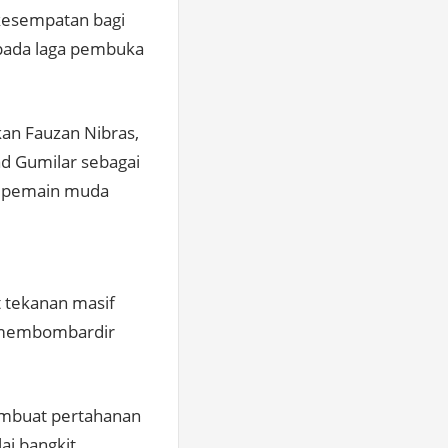
 kesempatan bagi
 pada laga pembuka
kan Fauzan Nibras,
ad Gumilar sebagai
an pemain muda
t tekanan masif
i membombardir
embuat pertahanan
ai bangkit