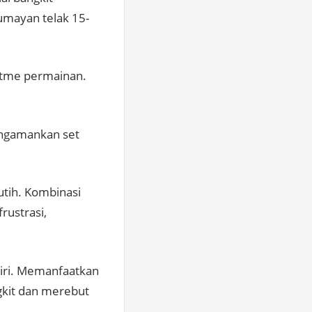
lumayan telak 15-
itme permainan.
mengamankan set
tih. Kombinasi
rustrasi,
diri. Memanfaatkan
gkit dan merebut