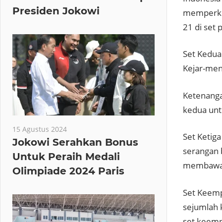
Presiden Jokowi
memperkeci
21 di set
Set Kedua
Kejar-meng
Ketenanga
kedua un
15 Agustus 2024
Set Ketig
Jokowi Serahkan Bonus
serangan b
Untuk Peraih Medali
membawa I
Olimpiade 2024 Paris
Set Keemp
sejumlah 
set keemp