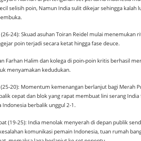
l selisih poin, Namun India sulit dikejar sehingga kalah 
 pembuka.
 (26-24): Skuad asuhan Toiran Reidel mulai menemukan r
ejar poin terjadi secara ketat hingga fase deuce.
n Farhan Halim dan kolega di poin-poin kritis berhasil 
tuk menyamakan kedudukan.
a (25-20): Momentum kemenangan berlanjut bagi Merah Pu
alik cepat dan blok yang rapat membuat lini serang India f
ndonesia berbalik unggul 2-1.
at (19-25): India menolak menyerah di depan publik sen
kesalahan komunikasi pemain Indonesia, tuan rumah ban
at, memaksa laga berlanjut ke set penentu.