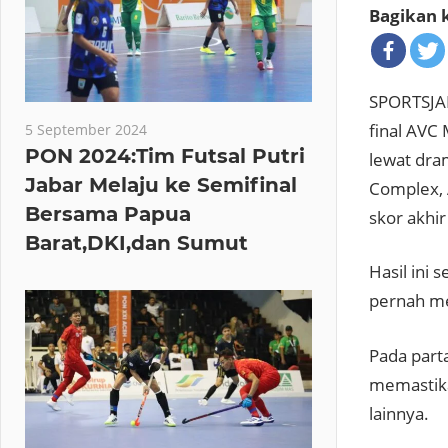
Bagikan k
SPORTSJAB
final AVC
5 September 2024
PON 2024:Tim Futsal Putri
lewat dra
Jabar Melaju ke Semifinal
Complex, 
Bersama Papua
skor akhir
Barat,DKI,dan Sumut
Hasil ini
pernah me
Pada part
memastika
lainnya.