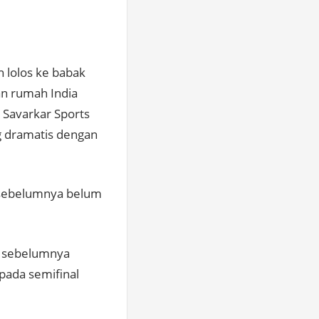
 lolos ke babak
an rumah India
 Savarkar Sports
g dramatis dengan
g sebelumnya belum
g sebelumnya
pada semifinal