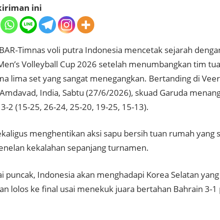
iriman ini
AR-Timnas voli putra Indonesia mencetak sejarah dengan
 Men’s Volleyball Cup 2026 setelah menumbangkan tim tu
ma lima set yang sangat menegangkan. Bertanding di Veer
Amdavad, India, Sabtu (27/6/2026), skuad Garuda menan
 3-2 (15-25, 26-24, 25-20, 19-25, 15-13).
 sekaligus menghentikan aksi sapu bersih tuan rumah yan
nelan kekalahan sepanjang turnamen.
ai puncak, Indonesia akan menghadapi Korea Selatan yan
n lolos ke final usai menekuk juara bertahan Bahrain 3-1 