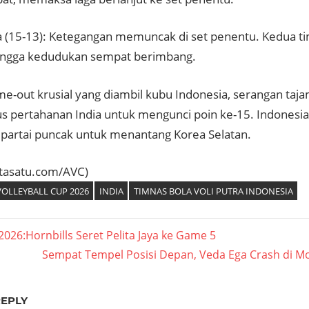
a (15-13): Ketegangan memuncak di set penentu. Kedua ti
ingga kedudukan sempat berimbang.
me-out krusial yang diambil kubu Indonesia, serangan taja
pertahanan India untuk mengunci poin ke-15. Indonesi
 partai puncak untuk menantang Korea Selatan.
itasatu.com/AVC)
OLLEYBALL CUP 2026
INDIA
TIMNAS BOLA VOLI PUTRA INDONESIA
asi
 2026:Hornbills Seret Pelita Jaya ke Game 5
Next
Sempat Tempel Posisi Depan, Veda Ega Crash di M
Post:
REPLY