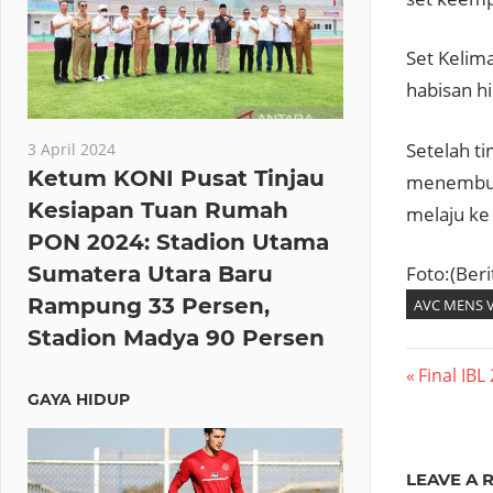
Set Kelim
habisan h
Setelah ti
3 April 2024
Ketum KONI Pusat Tinjau
menembus 
Kesiapan Tuan Rumah
melaju ke
PON 2024: Stadion Utama
Sumatera Utara Baru
Foto:(Ber
Rampung 33 Persen,
AVC MENS V
Stadion Madya 90 Persen
Navig
Previous
Final IBL
GAYA HIDUP
Post:
pos
LEAVE A 