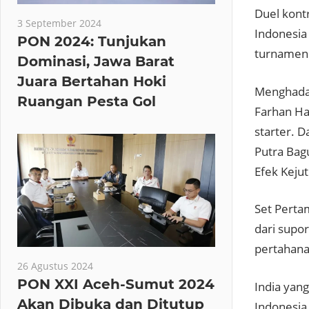
Duel kont
3 September 2024
Indonesia
PON 2024: Tunjukan
turnamen 
Dominasi, Jawa Barat
Juara Bertahan Hoki
Menghadap
Ruangan Pesta Gol
Farhan Ha
starter. 
Putra Bag
Efek Keju
Set Perta
dari supo
pertahana
26 Agustus 2024
PON XXI Aceh-Sumut 2024
India yan
Akan Dibuka dan Ditutup
Indonesia