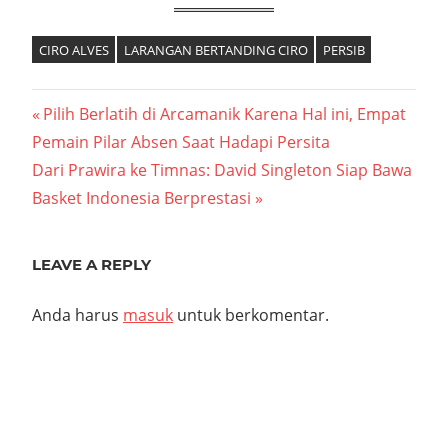
CIRO ALVES
LARANGAN BERTANDING CIRO
PERSIB
Navigasi
Previous
Pilih Berlatih di Arcamanik Karena Hal ini, Empat
Post:
Pemain Pilar Absen Saat Hadapi Persita
pos
Next
Dari Prawira ke Timnas: David Singleton Siap Bawa
Post:
Basket Indonesia Berprestasi
LEAVE A REPLY
Anda harus
masuk
untuk berkomentar.