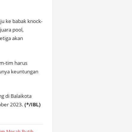
aju ke babak knock-
uara pool,
etiga akan
im-tim harus
punya keuntungan
g di Balaikota
ober 2023.
(*/IBL)
 Tim Merah Putih