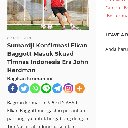
Navig
Post:
Gunduli B
pos
Next
Berterima
Post:
LEAVE A 
8 Maret 2026
Sumardji Konfirmasi Elkan
Anda har
Baggott Masuk Skuad
Timnas Indonesia Era John
Herdman
Bagikan kiriman ini
Bagikan kiriman iniSPORTSJABAR-
Elkan Baggott mengakhiri penantian
panjangnya untuk bergabung dengan
Tim Nasional Indonesia setelah