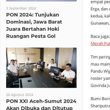
empat pema
Erga, dan
3 September 2024
PON 2024: Tunjukan
kedua, ka
Dominasi, Jawa Barat
Gunawan, 
Juara Bertahan Hoki
Ruangan Pesta Gol
Baca juga:
Merah Put
Tim perin
mau main-
Pandu Wig
roster ya
Govinda Ju
26 Agustus 2024
Bumi Born
PON XXI Aceh-Sumut 2024
Shariputr
Akan Dibuka dan Ditutup