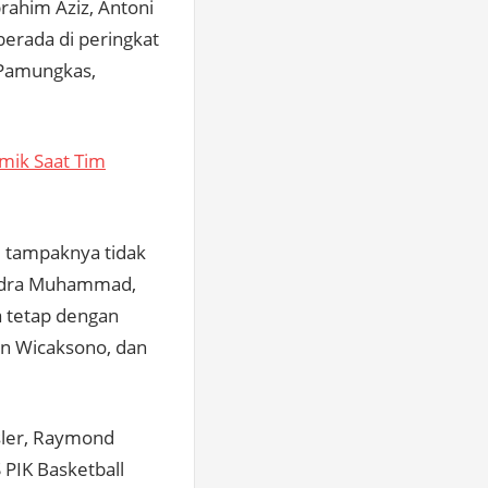
rahim Aziz, Antoni
erada di peringkat
 Pamungkas,
amik Saat Tim
, tampaknya tidak
Indra Muhammad,
a tetap dengan
an Wicaksono, dan
sler, Raymond
 PIK Basketball