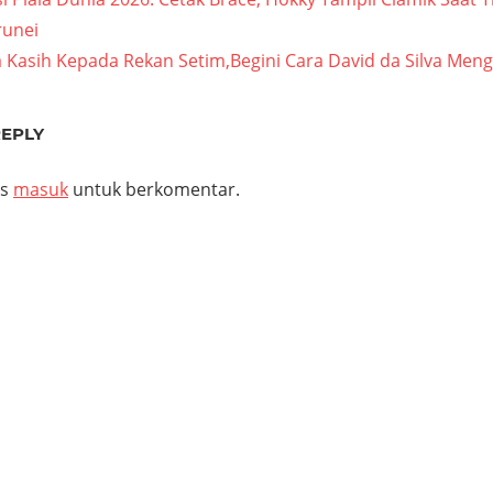
asi
runei
 Kasih Kepada Rekan Setim,Begini Cara David da Silva Men
REPLY
us
masuk
untuk berkomentar.