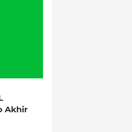
L
o Akhir