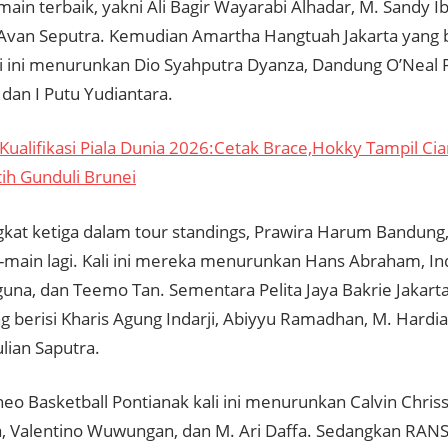
in terbaik, yakni Ali Bagir Wayarabi Alhadar, M. Sandy Ib
 Avan Seputra. Kemudian Amartha Hangtuah Jakarta yang b
li ini menurunkan Dio Syahputra Dyanza, Dandung O’Neal
dan I Putu Yudiantara.
Kualifikasi Piala Dunia 2026:Cetak Brace,Hokky Tampil Ci
ih Gunduli Brunei
gkat ketiga dalam tour standings, Prawira Harum Bandung
main lagi. Kali ini mereka menurunkan Hans Abraham, 
una, dan Teemo Tan. Sementara Pelita Jaya Bakrie Jakart
ng berisi Kharis Agung Indarji, Abiyyu Ramadhan, M. Hardi
lian Saputra.
eo Basketball Pontianak kali ini menurunkan Calvin Chris
a, Valentino Wuwungan, dan M. Ari Daffa. Sedangkan RANS