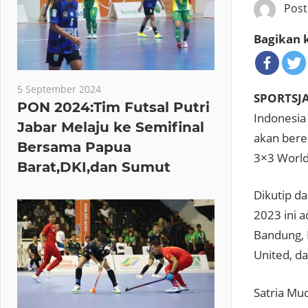
Pos
Bagikan k
5 September 2024
SPORTSJ
PON 2024:Tim Futsal Putri
Indonesia
Jabar Melaju ke Semifinal
akan bere
Bersama Papua
3×3 World
Barat,DKI,dan Sumut
Dikutip da
2023 ini 
Bandung, 
United, da
Satria Mu