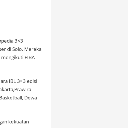
kopedia 3×3
ber di Solo. Mereka
k mengikuti FIBA
ara IBL 3×3 edisi
akarta,Prawira
 Basketball, Dewa
ngan kekuatan