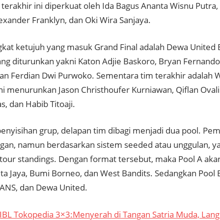
 terakhir ini diperkuat oleh Ida Bagus Ananta Wisnu Putra, 
exander Franklyn, dan Oki Wira Sanjaya.
gkat ketujuh yang masuk Grand Final adalah Dewa United
ng diturunkan yakni Katon Adjie Baskoro, Bryan Fernando 
dan Ferdian Dwi Purwoko. Sementara tim terakhir adalah W
ini menurunkan Jason Christhoufer Kurniawan, Qiflan Ovali
, dan Habib Titoaji.
enyisihan grup, delapan tim dibagi menjadi dua pool. Pemb
an, namun berdasarkan sistem seeded atau unggulan, ya
tour standings. Dengan format tersebut, maka Pool A akan 
ita Jaya, Bumi Borneo, dan West Bandits. Sedangkan Pool 
RANS, dan Dewa United.
IBL Tokopedia 3×3:Menyerah di Tangan Satria Muda, Lang