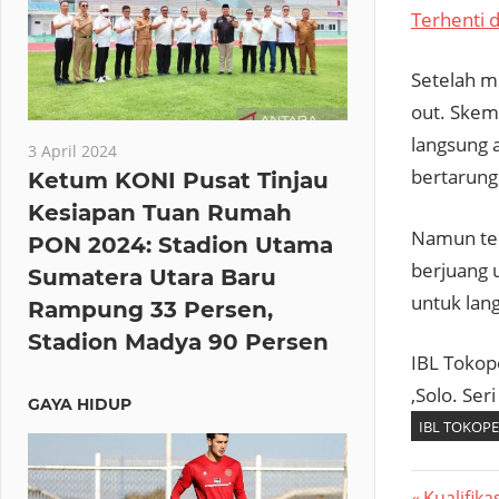
Terhenti 
Setelah m
out. Skem
langsung 
3 April 2024
bertarung 
Ketum KONI Pusat Tinjau
Kesiapan Tuan Rumah
Namun ter
PON 2024: Stadion Utama
berjuang 
Sumatera Utara Baru
untuk lang
Rampung 33 Persen,
Stadion Madya 90 Persen
IBL Tokop
,Solo. Se
GAYA HIDUP
IBL TOKOPE
Previous
Kualifik