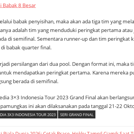
di Babak 8 Besar
elalui babak penyisihan, maka akan ada tiga tim yang mel
anya adalah tim yang menduduki peringkat pertama atau j
ada di semifinal. Sementara runner-up dan tim peringkat k
di babak quarter final.
jadi persilangan dari dua pool. Dengan format ini, maka t
untuk mendapatkan peringkat pertama. Karena mereka 
sung berada di semifinal.
edia 3×3 Indonesia Tour 2023 Grand Final akan berlangsun
ri pamungkas ini akan dilaksanakan pada tanggal 21-22 Okt
DIA 3X3 INDONESIA TOUR 2023
SERI GRAND FINAL
asi Piala Dunia 2026: Cetak Brace, Hokky Tampil Ciamik Saat