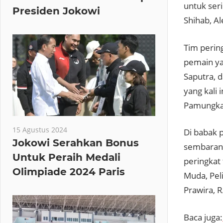
untuk seri
Presiden Jokowi
Shihab, Al
Tim perin
pemain ya
Saputra, 
yang kali 
Pamungkas
15 Agustus 2024
Di babak p
Jokowi Serahkan Bonus
sembarang
Untuk Peraih Medali
peringkat 
Olimpiade 2024 Paris
Muda, Pel
Prawira, 
Baca juga: