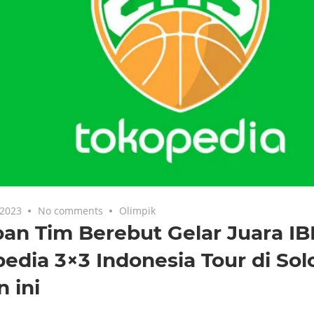
 2023
No comments
Olimpik
an Tim Berebut Gelar Juara IB
edia 3×3 Indonesia Tour di Sol
 ini