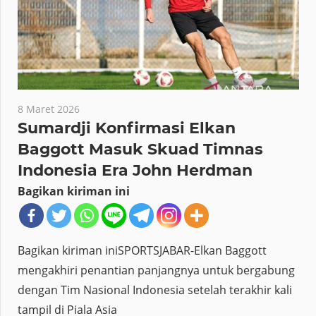
8 Maret 2026
Sumardji Konfirmasi Elkan
Baggott Masuk Skuad Timnas
Indonesia Era John Herdman
Bagikan kiriman ini
Bagikan kiriman iniSPORTSJABAR-Elkan Baggott
mengakhiri penantian panjangnya untuk bergabung
dengan Tim Nasional Indonesia setelah terakhir kali
tampil di Piala Asia