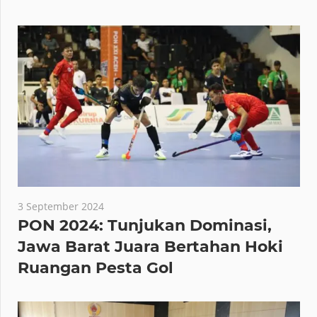
3 September 2024
PON 2024: Tunjukan Dominasi,
Jawa Barat Juara Bertahan Hoki
Ruangan Pesta Gol