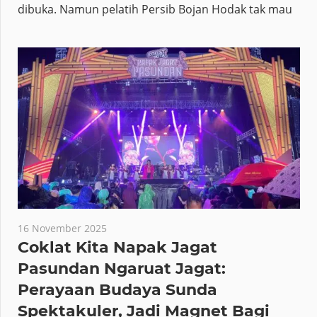
dibuka. Namun pelatih Persib Bojan Hodak tak mau
16 November 2025
Coklat Kita Napak Jagat
Pasundan Ngaruat Jagat:
Perayaan Budaya Sunda
Spektakuler, Jadi Magnet Bagi