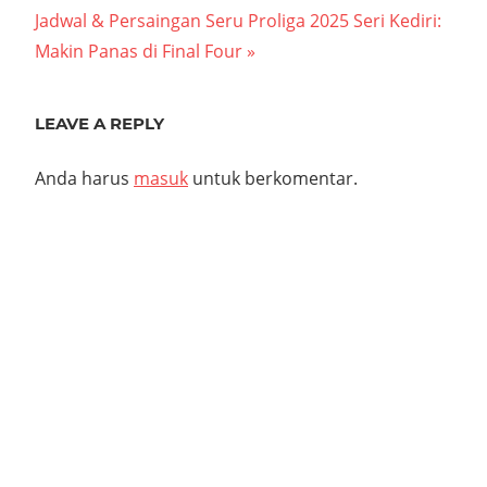
pos
Next
Jadwal & Persaingan Seru Proliga 2025 Seri Kediri:
Post:
Makin Panas di Final Four
LEAVE A REPLY
Anda harus
masuk
untuk berkomentar.