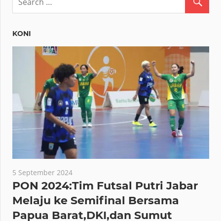
KONI
5 September 2024
PON 2024:Tim Futsal Putri Jabar
Melaju ke Semifinal Bersama
Papua Barat,DKI,dan Sumut