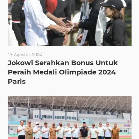
15 Agustus 2024
Jokowi Serahkan Bonus Untuk
Peraih Medali Olimpiade 2024
Paris