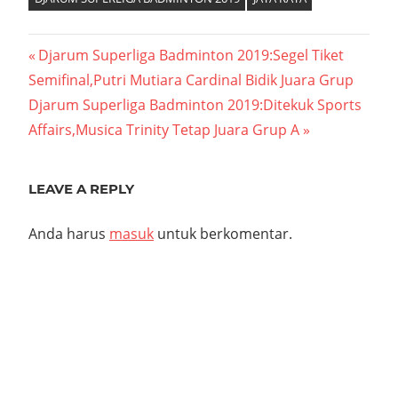
Navigasi
Previous
Djarum Superliga Badminton 2019:Segel Tiket
Post:
Semifinal,Putri Mutiara Cardinal Bidik Juara Grup
pos
Next
Djarum Superliga Badminton 2019:Ditekuk Sports
Post:
Affairs,Musica Trinity Tetap Juara Grup A
LEAVE A REPLY
Anda harus
masuk
untuk berkomentar.