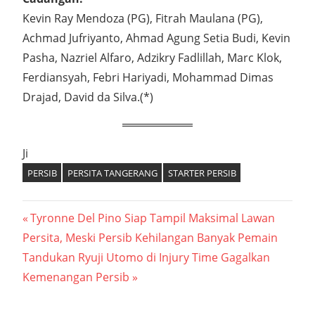
Kevin Ray Mendoza (PG), Fitrah Maulana (PG),
Achmad Jufriyanto, Ahmad Agung Setia Budi, Kevin
Pasha, Nazriel Alfaro, Adzikry Fadlillah, Marc Klok,
Ferdiansyah, Febri Hariyadi, Mohammad Dimas
Drajad, David da Silva.(*)
Ji
PERSIB
PERSITA TANGERANG
STARTER PERSIB
Navigasi
Previous
Tyronne Del Pino Siap Tampil Maksimal Lawan
Post:
Persita, Meski Persib Kehilangan Banyak Pemain
pos
Next
Tandukan Ryuji Utomo di Injury Time Gagalkan
Post:
Kemenangan Persib