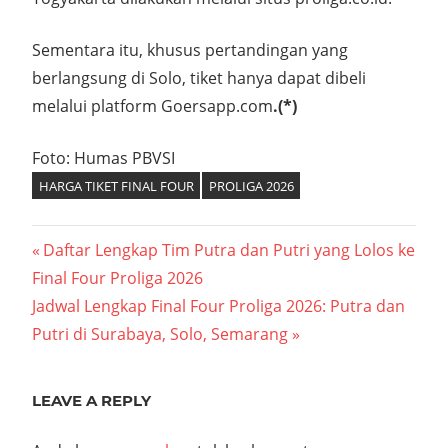
Sementara itu, khusus pertandingan yang
berlangsung di Solo, tiket hanya dapat dibeli
melalui platform Goersapp.com
.(*)
Foto: Humas PBVSI
HARGA TIKET FINAL FOUR
PROLIGA 2026
Navigasi
Previous
Daftar Lengkap Tim Putra dan Putri yang Lolos ke
Post:
Final Four Proliga 2026
pos
Next
Jadwal Lengkap Final Four Proliga 2026: Putra dan
Post:
Putri di Surabaya, Solo, Semarang
LEAVE A REPLY