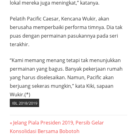
lokal mereka juga meningkat,” katanya.
Pelatih Pacific Caesar, Kencana Wukir, akan
berusaha memperbaiki performa timnya. Dia tak
puas dengan permainan pasukannya pada seri
terakhir.
“Kami memang menang tetapi tak menunjukkan
permainan yang bagus. Banyak pekerjaan rumah
yang harus diselesaikan. Namun, Pacific akan
berjuang sekeras mungkin,” kata Kiki, sapaan
Wukir.(*)
IBL 2018/2019
Navigasi
Previous
Jelang Piala Presiden 2019, Persib Gelar
Post:
Konsolidasi Bersama Bobotoh
pos