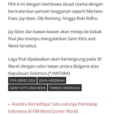
FIFA A ini dengan membawa skuad utama dengan
bermaterikan pemain langganan seperti Marteen
Paes, Jay Idzes, Ole Romeny, hingga Rizki Ridho.
Jay Idzes dan kawan-kawan akan melaju ke babak
final jika mampu mengalahkan Saint Kitts and
Nevis tersebut.
Laga final dijadwalkan akan berlangsung pada 30
Maret dengan calon lawan antara Bulgaria atau
Kepulauan Solomon.(*/ANTARA)
FIFA SERIES 2026
JOHN HERDMAN
SAINT KITTS AND NEVIS
TIMNAS INDONESIA
Navigasi
Previous
Kiandra Ramadhipa: Satu-satunya Pembalap
Post:
Indonesia di FIM Moto3 Junior World