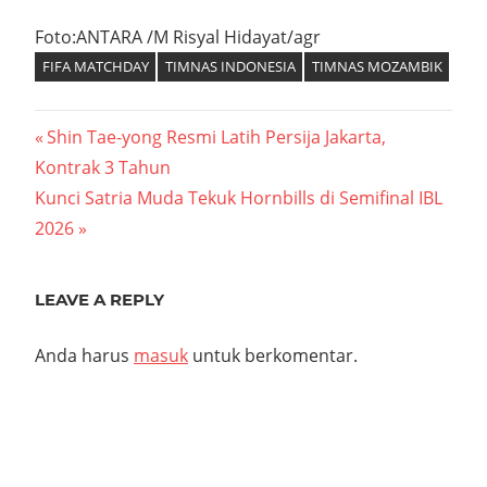
Foto:ANTARA /M Risyal Hidayat/agr
FIFA MATCHDAY
TIMNAS INDONESIA
TIMNAS MOZAMBIK
Navigasi
Previous
Shin Tae-yong Resmi Latih Persija Jakarta,
Post:
Kontrak 3 Tahun
pos
Next
Kunci Satria Muda Tekuk Hornbills di Semifinal IBL
Post:
2026
LEAVE A REPLY
Anda harus
masuk
untuk berkomentar.