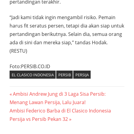
pertandingan terakhir.
“Jadi kami tidak ingin mengambil risiko. Pemain
harus fit seratus persen, tetapi dia akan siap untuk
pertandingan berikutnya. Selain dia, semua orang
ada di sini dan mereka siap,” tandas Hodak.
(RESTU)
Foto:PERSIB.CO.ID
EL CLASICO INDONESIA
PERSIB
PERSIJA
Navigasi
Previous
Ambisi Andrew Jung di 3 Laga Sisa Persib:
Post:
Menang Lawan Persija, Lalu Juara!
pos
Next
Ambisi Federico Barba di El Clasico Indonesia
Post:
Persija vs Persib Pekan 32