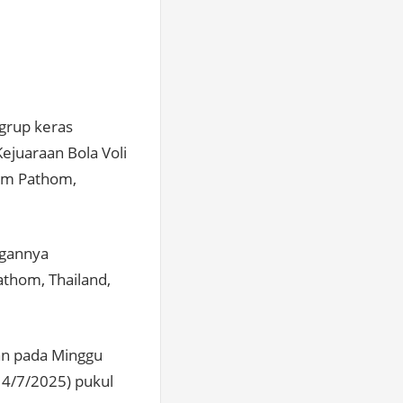
 grup keras
ejuaraan Bola Voli
hom Pathom,
ngannya
thom, Thailand,
an pada Minggu
14/7/2025) pukul