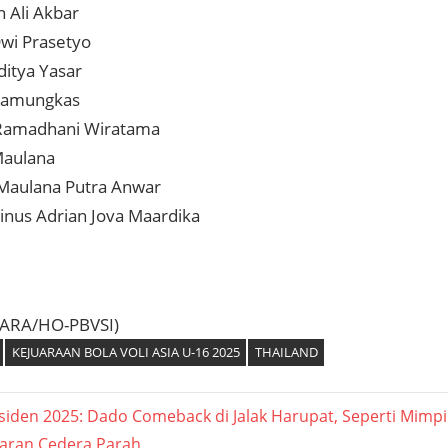
 Ali Akbar
wi Prasetyo
ditya Yasar
Pamungkas
Ramadhani Wiratama
Maulana
Maulana Putra Anwar
inus Adrian Jova Maardika
TARA/HO-PBVSI)
KEJUARAAN BOLA VOLI ASIA U-16 2025
THAILAND
asi
esiden 2025: Dado Comeback di Jalak Harupat, Seperti Mimp
aran Cedera Parah