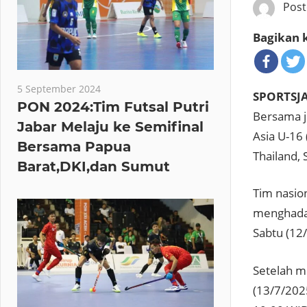
Pos
Bagikan k
5 September 2024
SPORTSJ
PON 2024:Tim Futsal Putri
Bersama j
Jabar Melaju ke Semifinal
Asia U-16
Bersama Papua
Thailand, 
Barat,DKI,dan Sumut
Tim nasio
menghadap
Sabtu (12
Setelah m
(13/7/202