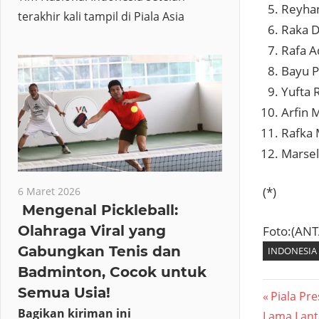
Reyhan
terakhir kali tampil di Piala Asia
Raka D
Rafa A
Bayu 
Yufta 
Arfin 
Rafka 
Marsel
(*)
6 Maret 2026
Mengenal Pickleball:
Olahraga Viral yang
Foto:(AN
Gabungkan Tenis dan
INDONESIA
Badminton, Cocok untuk
Semua Usia!
Navig
Previous
Piala Pr
Bagikan kiriman ini
Post:
Lama Lant