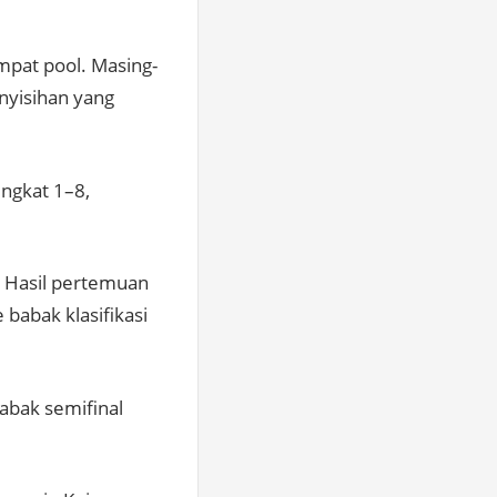
mpat pool. Masing-
nyisihan yang
ingkat 1–8,
a. Hasil pertemuan
babak klasifikasi
babak semifinal