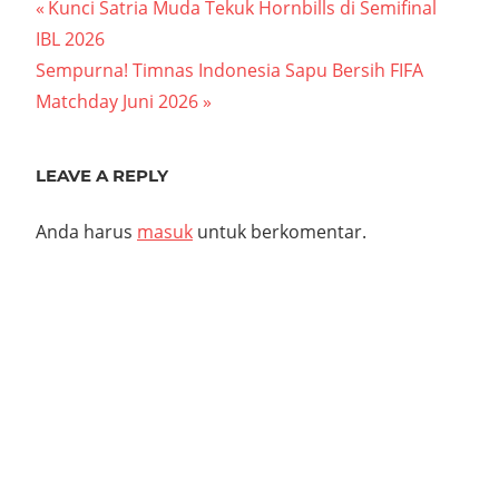
Navigasi
Previous
Kunci Satria Muda Tekuk Hornbills di Semifinal
Post:
IBL 2026
pos
Next
Sempurna! Timnas Indonesia Sapu Bersih FIFA
Post:
Matchday Juni 2026
LEAVE A REPLY
Anda harus
masuk
untuk berkomentar.