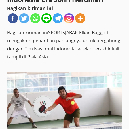
Bagikan kiriman ini
Bagikan kiriman iniSPORTSJABAR-Elkan Baggott
mengakhiri penantian panjangnya untuk bergabung
dengan Tim Nasional Indonesia setelah terakhir kali
tampil di Piala Asia