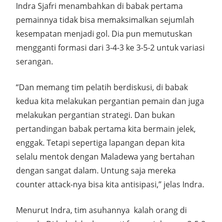
Indra Sjafri menambahkan di babak pertama
pemainnya tidak bisa memaksimalkan sejumlah
kesempatan menjadi gol. Dia pun memutuskan
mengganti formasi dari 3-4-3 ke 3-5-2 untuk variasi
serangan.
“Dan memang tim pelatih berdiskusi, di babak
kedua kita melakukan pergantian pemain dan juga
melakukan pergantian strategi. Dan bukan
pertandingan babak pertama kita bermain jelek,
enggak. Tetapi sepertiga lapangan depan kita
selalu mentok dengan Maladewa yang bertahan
dengan sangat dalam. Untung saja mereka
counter attack-nya bisa kita antisipasi,” jelas Indra.
Menurut Indra, tim asuhannya kalah orang di