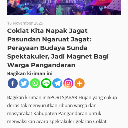
16 November 2025
Coklat Kita Napak Jagat
Pasundan Ngaruat Jagat:
Perayaan Budaya Sunda
Spektakuler, Jadi Magnet Bagi
Warga Pangandaran
Bagikan kiriman ini
Bagikan kiriman iniSPORTSJABAR-Hujan yang cukup
deras tak menyurutkan ribuan warga dan
masyarakat Kabupaten Pangandaran untuk
menyaksikan acara spektakuler gelaran Coklat