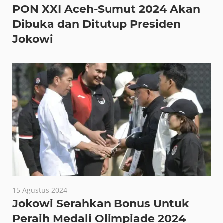
PON XXI Aceh-Sumut 2024 Akan
Dibuka dan Ditutup Presiden
Jokowi
15 Agustus 2024
Jokowi Serahkan Bonus Untuk
Peraih Medali Olimpiade 2024