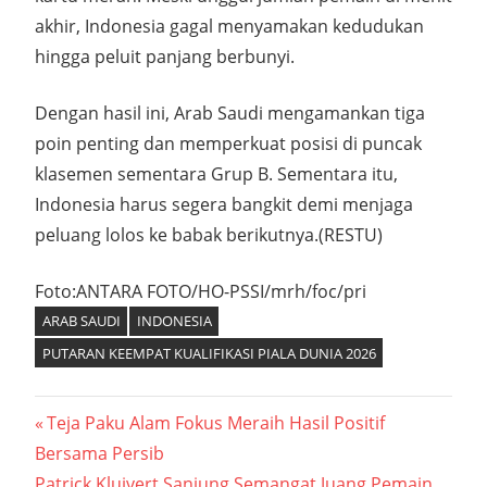
akhir, Indonesia gagal menyamakan kedudukan
hingga peluit panjang berbunyi.
Dengan hasil ini, Arab Saudi mengamankan tiga
poin penting dan memperkuat posisi di puncak
klasemen sementara Grup B. Sementara itu,
Indonesia harus segera bangkit demi menjaga
peluang lolos ke babak berikutnya.(RESTU)
Foto:ANTARA FOTO/HO-PSSI/mrh/foc/pri
ARAB SAUDI
INDONESIA
PUTARAN KEEMPAT KUALIFIKASI PIALA DUNIA 2026
Navigasi
Previous
Teja Paku Alam Fokus Meraih Hasil Positif
Post:
Bersama Persib
pos
Next
Patrick Kluivert Sanjung Semangat Juang Pemain