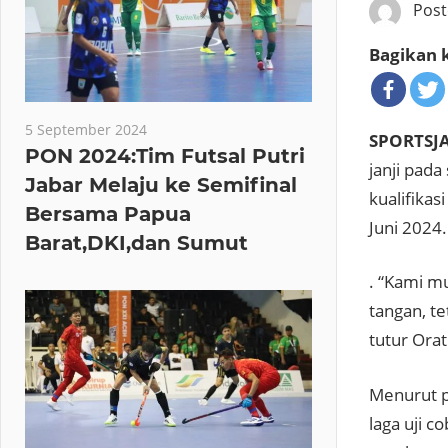
Pos
Bagikan k
5 September 2024
SPORTSJ
PON 2024:Tim Futsal Putri
janji pada
Jabar Melaju ke Semifinal
kualifikas
Bersama Papua
Juni 2024.
Barat,DKI,dan Sumut
. “Kami m
tangan, t
tutur Orat
Menurut p
laga uji 