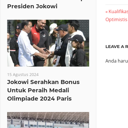
Presiden Jokowi
Navig
Previous
Kualifika
Post:
Optimistis
pos
LEAVE A 
Anda har
15 Agustus 2024
Jokowi Serahkan Bonus
Untuk Peraih Medali
Olimpiade 2024 Paris