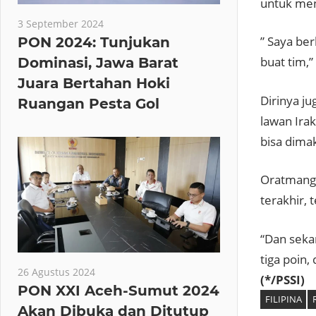
untuk men
3 September 2024
” Saya be
PON 2024: Tunjukan
buat tim,”
Dominasi, Jawa Barat
Juara Bertahan Hoki
Dirinya j
Ruangan Pesta Gol
lawan Ira
bisa dima
Oratmango
terakhir, 
“Dan seka
tiga poin,
26 Agustus 2024
(*/PSSI)
PON XXI Aceh-Sumut 2024
FILIPINA
Akan Dibuka dan Ditutup