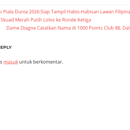
asi
si Piala Dunia 2026:Siap Tampil Habis-Habisan Lawan Filipin
 Skuad Merah Putih Lolos ke Ronde Ketiga
Next
Dame Diagne Catatkan Nama di 1000 Points Club IBL Da
Post:
REPLY
us
masuk
untuk berkomentar.