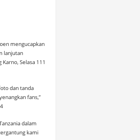
ngoen mengucapkan
m lanjutan
ng Karno, Selasa 111
foto dan tanda
yenangkan fans,”
24
Tanzania dalam
 tergantung kami