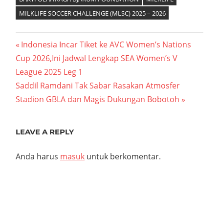
MILKLIFE SOCCER CHALLENGE (MLSC) 2025 – 2026
Navigasi
Previous
Indonesia Incar Tiket ke AVC Women’s Nations
Post:
Cup 2026,Ini Jadwal Lengkap SEA Women’s V
pos
League 2025 Leg 1
Next
Saddil Ramdani Tak Sabar Rasakan Atmosfer
Post:
Stadion GBLA dan Magis Dukungan Bobotoh
LEAVE A REPLY
Anda harus
masuk
untuk berkomentar.