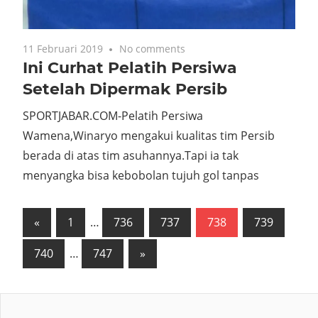
11 Februari 2019
No comments
Ini Curhat Pelatih Persiwa
Setelah Dipermak Persib
SPORTJABAR.COM-Pelatih Persiwa
Wamena,Winaryo mengakui kualitas tim Persib
berada di atas tim asuhannya.Tapi ia tak
menyangka bisa kebobolan tujuh gol tanpas
Navigasi
Previous
«
1
…
736
737
738
739
Posts
pos
Next
740
…
747
»
Posts