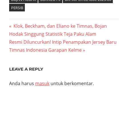
PERSIB
Navigasi
Previous
Klok, Beckham, dan Eliano ke Timnas, Bojan
Post:
Hodak Singgung Statistik Teja Paku Alam
pos
Next
Resmi Diluncurkan! Intip Penampakan Jersey Baru
Post:
Timnas Indonesia Garapan Kelme
LEAVE A REPLY
Anda harus
masuk
untuk berkomentar.