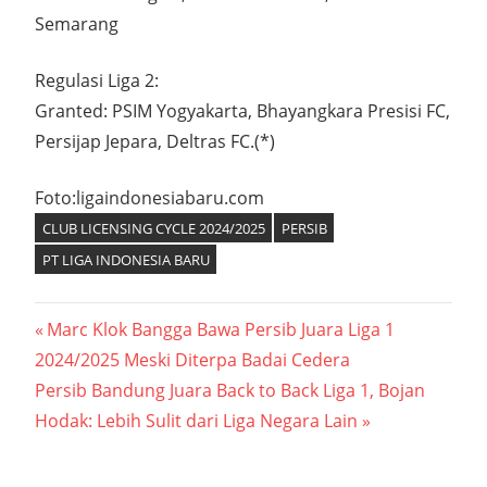
Semarang
Regulasi Liga 2:
Granted: PSIM Yogyakarta, Bhayangkara Presisi FC,
Persijap Jepara, Deltras FC.(*)
Foto:ligaindonesiabaru.com
CLUB LICENSING CYCLE 2024/2025
PERSIB
PT LIGA INDONESIA BARU
Navigasi
Previous
Marc Klok Bangga Bawa Persib Juara Liga 1
Post:
2024/2025 Meski Diterpa Badai Cedera
pos
Next
Persib Bandung Juara Back to Back Liga 1, Bojan
Post:
Hodak: Lebih Sulit dari Liga Negara Lain