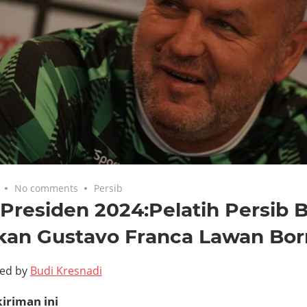
No comments
Persib
 Presiden 2024:Pelatih Persib B
kan Gustavo Franca Lawan Bor
ted by
Budi Kresnadi
iriman ini