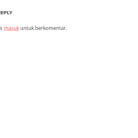
Post:
REPLY
us
masuk
untuk berkomentar.