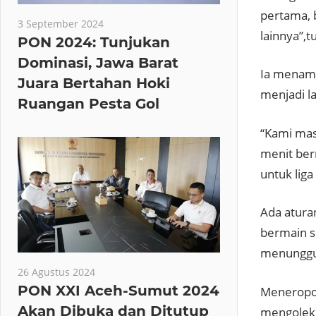
pertama, b
3 September 2024
lainnya”,t
PON 2024: Tunjukan
Dominasi, Jawa Barat
Ia menamb
Juara Bertahan Hoki
menjadi la
Ruangan Pesta Gol
“Kami mas
menit ber
untuk lig
Ada atura
bermain se
menungg
26 Agustus 2024
PON XXI Aceh-Sumut 2024
Meneropon
Akan Dibuka dan Ditutup
mengoleksi