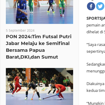
SPORTSJ
pemain an
5 September 2024
dihelat di
PON 2024:Tim Futsal Putri
Jabar Melaju ke Semifinal
“Saya ras
Bersama Papua
sepertinya
Barat,DKI,dan Sumut
Sedangkan
menunggu 
Diakuinya 
kedua tim
“Mungkin 