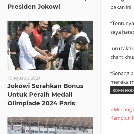
Presiden Jokowi
pekan ini.
“Tentunya
saya harap
Juru takti
chant khu
“Senang bi
15 Agustus 2024
mereka ma
Jokowi Serahkan Bonus
BOJAN HOD
Untuk Peraih Medali
Olimpiade 2024 Paris
Navig
Previous
Menang D
Post:
Kampiun P
pos