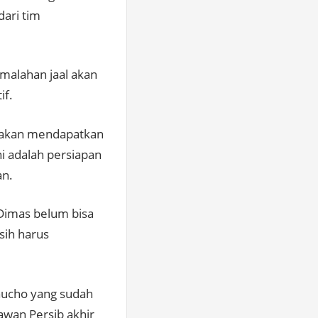
dari tim
malahan jaal akan
if.
 akan mendapatkan
i adalah persiapan
an.
 Dimas belum bisa
sih harus
aucho yang sudah
awan Persib akhir