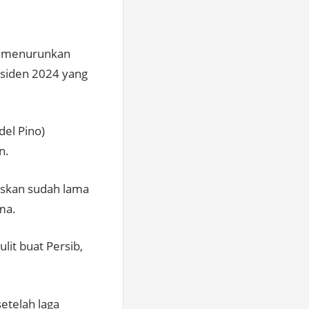
an menurunkan
esiden 2024 yang
del Pino)
n.
askan sudah lama
ma.
lit buat Persib,
etelah laga