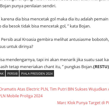
 Bojan punya penilaian sendiri.
 karena dia bisa mencetak gol maka dia itu adalah pemain 
 dia besok tidak bisa mencetak gol, ” kata Bojan.
k Persib asal Kroasia gembira melihat antusiasme bobotoh,
sus untuk dirinya?
sa mendengarnya, tapi ini akan menarik jika suatu saat k
sih tetap meneriakan chant itu, ” pungkas Bojan.
(RESTU)
AK
PERSIB
PIALA PRESIDEN 2024
asi
ramatis Atas Electric PLN, Tim Putri BIN Sukses Wujudkan A
LN Mobile Proliga 2024
Next
Marc Klok Punya Target di P