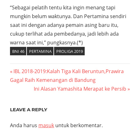
“Sebagai pelatih tentu kita ingin menang tapi
mungkin belum waktunya. Dan Pertamina sendiri
saat ini dengan adanya pemain asing baru itu,
cukup terlihat ada pembedanya, jadi lebih ada
warna saat ini,” pungkasnya.(*)
BNI 46
PERTAMINA
PROLIGA 2019
Navigasi
Previous
IBL 2018-2019:Kalah Tiga Kali Beruntun,Prawira
Post:
Gagal Raih Kemenangan di Bandung
pos
Next
Ini Alasan Yamashita Merapat ke Persib
Post:
LEAVE A REPLY
Anda harus
masuk
untuk berkomentar.