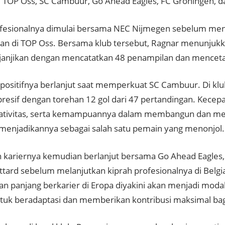
 TOP Oss, SC Cambuur, Go Ahead Eagles, FC Groningen, da
ofesionalnya dimulai bersama NEC Nijmegen sebelum men
n di TOP Oss. Bersama klub tersebut, Ragnar menunju
anjikan dengan mencatatkan 48 penampilan dan mencetak
positifnya berlanjut saat memperkuat SC Cambuur. Di klu
presif dengan torehan 12 gol dari 47 pertandingan. Kecepa
reativitas, serta kemampuannya dalam membangun dan m
menjadikannya sebagai salah satu pemain yang menonjol.
n kariernya kemudian berlanjut bersama Go Ahead Eagles,
ittard sebelum melanjutkan kiprah profesionalnya di Belg
n panjang berkarier di Eropa diyakini akan menjadi modal
tuk beradaptasi dan memberikan kontribusi maksimal bag