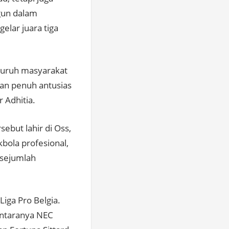
gun dalam
elar juara tiga
eluruh masyarakat
an penuh antusias
 Adhitia.
but lahir di Oss,
bola profesional,
 sejumlah
iga Pro Belgia.
antaranya NEC