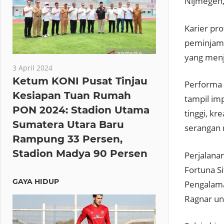
Nijmegen,
Karier pr
peminjama
yang menj
3 April 2024
Ketum KONI Pusat Tinjau
Performa 
Kesiapan Tuan Rumah
tampil im
PON 2024: Stadion Utama
tinggi, k
Sumatera Utara Baru
serangan 
Rampung 33 Persen,
Stadion Madya 90 Persen
Perjalana
Fortuna S
GAYA HIDUP
Pengalama
Ragnar un