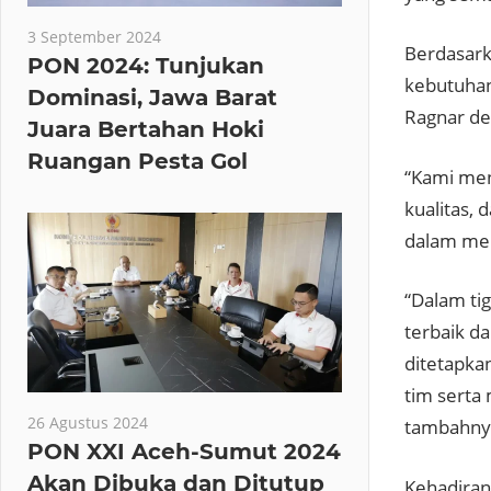
3 September 2024
Berdasark
PON 2024: Tunjukan
kebutuhan 
Dominasi, Jawa Barat
Ragnar de
Juara Bertahan Hoki
Ruangan Pesta Gol
“Kami men
kualitas,
dalam men
“Dalam ti
terbaik d
ditetapka
tim serta
26 Agustus 2024
tambahny
PON XXI Aceh-Sumut 2024
Akan Dibuka dan Ditutup
Kehadiran