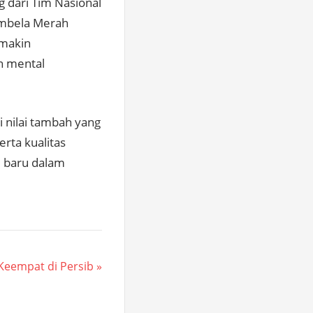
g dari Tim Nasional
embela Merah
emakin
n mental
nilai tambah yang
erta kualitas
i baru dalam
Keempat di Persib