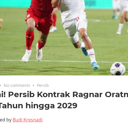
No comments
Persib
i! Persib Kontrak Ragnar Ora
 Tahun hingga 2029
ted by
Budi Kresnadi