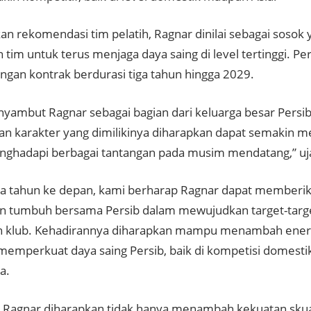
an rekomendasi tim pelatih, Ragnar dinilai sebagai sosok
tim untuk terus menjaga daya saing di level tertinggi. P
ngan kontrak berdurasi tiga tahun hingga 2029.
yambut Ragnar sebagai bagian dari keluarga besar Persi
 dan karakter yang dimilikinya diharapkan dapat semakin 
ghadapi berbagai tantangan pada musim mendatang,” uja
ga tahun ke depan, kami berharap Ragnar dapat memberik
an tumbuh bersama Persib dalam mewujudkan target-targe
n klub. Kehadirannya diharapkan mampu menambah energi
 memperkuat daya saing Persib, baik di kompetisi domesti
a.
 Ragnar diharapkan tidak hanya menambah kekuatan skuad