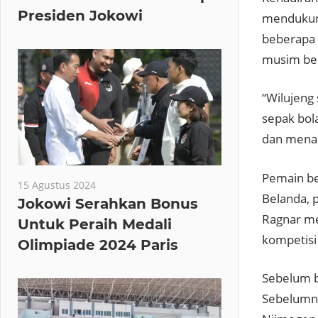
Presiden Jokowi
mendukung
beberapa 
musim ber
“Wilujeng
sepak bol
dan menan
Pemain be
15 Agustus 2024
Belanda, 
Jokowi Serahkan Bonus
Ragnar me
Untuk Peraih Medali
kompetisi 
Olimpiade 2024 Paris
Sebelum b
Sebelumny