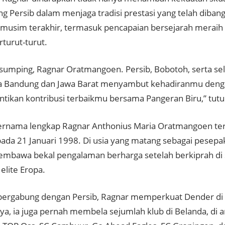
 Persib dalam menjaga tradisi prestasi yang telah diban
musim terakhir, termasuk pencapaian bersejarah meraih g
turut-turut.
 sumping, Ragnar Oratmangoen. Persib, Bobotoh, serta s
a Bandung dan Jawa Barat menyambut kehadiranmu deng
tikan kontribusi terbaikmu bersama Pangeran Biru,” tutur
rnama lengkap Ragnar Anthonius Maria Oratmangoen terse
pada 21 Januari 1998. Di usia yang matang sebagai pesepak
mbawa bekal pengalaman berharga setelah berkiprah di
elite Eropa.
ergabung dengan Persib, Ragnar memperkuat Dender di L
a, ia juga pernah membela sejumlah klub di Belanda, di 