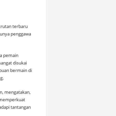
rutan terbaru
tunya penggawa
ya pemain
sangat disukai
puan bermain di
g.
n, mengatakan,
m memperkuat
adapi tantangan