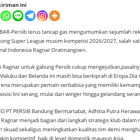
iriman ini
AR-Persib terus tancap gas mengumumkan sejumlah rek
ng Super League musim kompetisi 2026/2027, salah sa
nal Indonesia Ragnar Oratmangoen.
 Ragnar untuk gabung Persib cukup mengejutkan,pasaln
aluku dan Belanda ini masih bisa berkiprah di Eropa.Dia 
arena merupakan pemain serbabisa yang memiliki kemam
osisi lini serang, mulai dari winger hingga gelandang seran
O PT PERSIB Bandung Bermartabat, Adhitia Putra Herawa
 Ragnar menjadi bagian dari langkah strategis klub dala
 skuad sekaligus meningkatkan kualitas tim demi mengh
kin kompetitif, baik di level domestik maupun Asia.