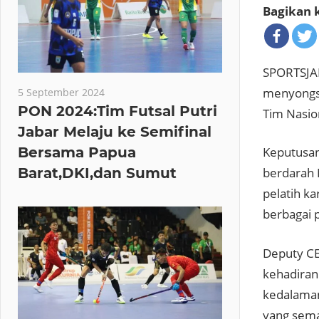
Bagikan k
SPORTSJAB
menyongso
5 September 2024
PON 2024:Tim Futsal Putri
Tim Nasio
Jabar Melaju ke Semifinal
Bersama Papua
Keputusan
Barat,DKI,dan Sumut
berdarah M
pelatih k
berbagai p
Deputy CE
kehadiran
kedalaman
yang sema