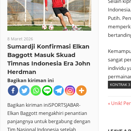
Selain kip
Indonesia
Putih. Pe
memperkay
bertandin
8 Maret 2026
Sumardji Konfirmasi Elkan
Kemampuan
Baggott Masuk Skuad
sangat pen
Timnas Indonesia Era John
individu 
Herdman
permaina
Bagikan kiriman ini
KONTRAK 3
Navig
Previous
Unik! Pe
Bagikan kiriman iniSPORTSJABAR-
Post:
Elkan Baggott mengakhiri penantian
pos
panjangnya untuk bergabung dengan
Tim Nasional Indonesia setelah
LEAVE A 