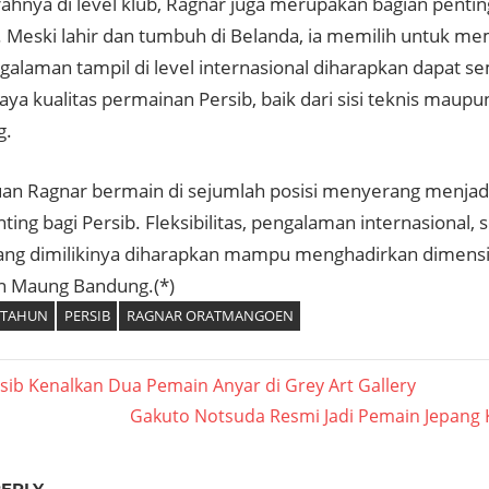
rahnya di level klub, Ragnar juga merupakan bagian pentin
. Meski lahir dan tumbuh di Belanda, ia memilih untuk m
ngalaman tampil di level internasional diharapkan dapat s
a kualitas permainan Persib, baik dari sisi teknis maupu
g.
 Ragnar bermain di sejumlah posisi menyerang menjadi 
ting bagi Persib. Fleksibilitas, pengalaman internasional, s
yang dimilikinya diharapkan mampu menghadirkan dimens
n Maung Bandung.(*)
 TAHUN
PERSIB
RAGNAR ORATMANGOEN
asi
rsib Kenalkan Dua Pemain Anyar di Grey Art Gallery
Next
Gakuto Notsuda Resmi Jadi Pemain Jepang 
Post:
REPLY