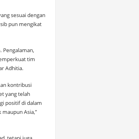
 yang sesuai dengan
ersib pun mengikat
b. Pengalaman,
memperkuat tim
r Adhitia.
an kontribusi
t yang telah
 positif di dalam
k maupun Asia,”
, tetapi juga