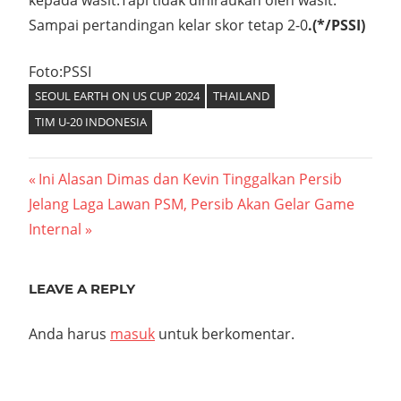
Sampai pertandingan kelar skor tetap 2-0
.(*/PSSI)
Foto:PSSI
SEOUL EARTH ON US CUP 2024
THAILAND
TIM U-20 INDONESIA
Navigasi
Previous
Ini Alasan Dimas dan Kevin Tinggalkan Persib
Next
Post:
Jelang Laga Lawan PSM, Persib Akan Gelar Game
pos
Post:
Internal
LEAVE A REPLY
Anda harus
masuk
untuk berkomentar.