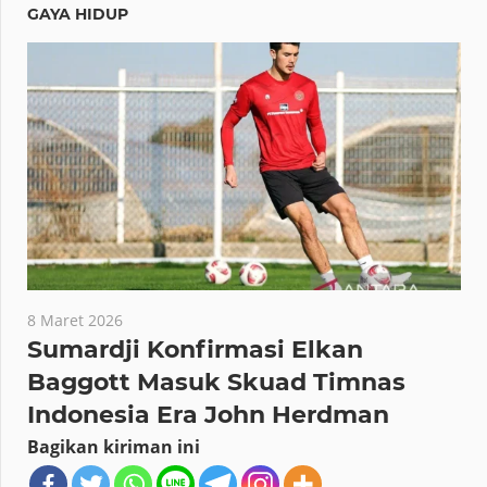
GAYA HIDUP
8 Maret 2026
Sumardji Konfirmasi Elkan
Baggott Masuk Skuad Timnas
Indonesia Era John Herdman
Bagikan kiriman ini