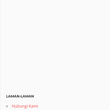
LAMAN-LAMAN
Hubungi Kami