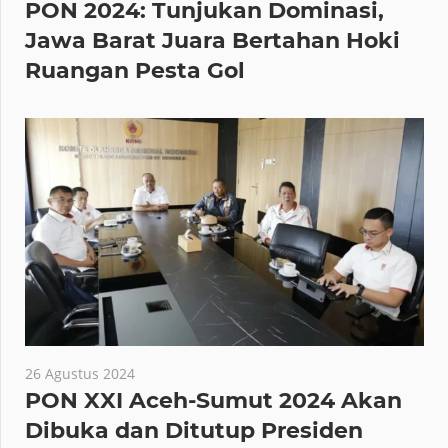
PON 2024: Tunjukan Dominasi,
Jawa Barat Juara Bertahan Hoki
Ruangan Pesta Gol
26 Agustus 2024
PON XXI Aceh-Sumut 2024 Akan
Dibuka dan Ditutup Presiden