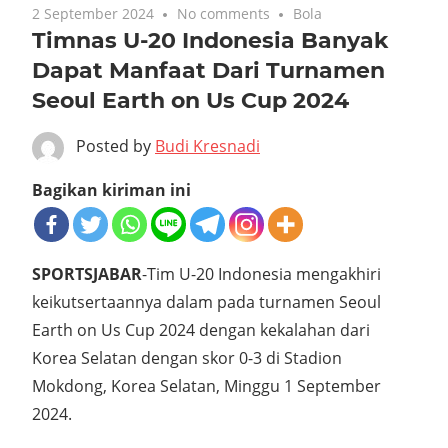
2 September 2024
No comments
Bola
Timnas U-20 Indonesia Banyak
Dapat Manfaat Dari Turnamen
Seoul Earth on Us Cup 2024
Posted by
Budi Kresnadi
Bagikan kiriman ini
SPORTSJABAR
-Tim U-20 Indonesia mengakhiri
keikutsertaannya dalam pada turnamen Seoul
Earth on Us Cup 2024 dengan kekalahan dari
Korea Selatan dengan skor 0-3 di Stadion
Mokdong, Korea Selatan, Minggu 1 September
2024.