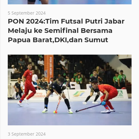
5 September 2024
PON 2024:Tim Futsal Putri Jabar
Melaju ke Semifinal Bersama
Papua Barat,DKI,dan Sumut
3 September 2024