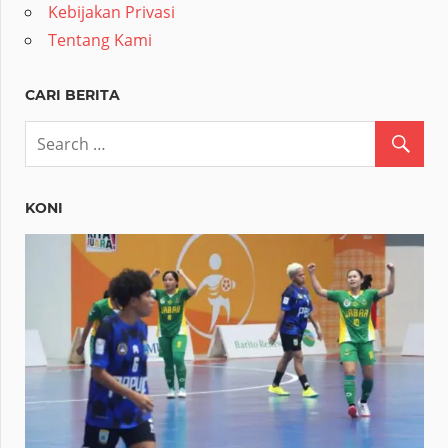
Kebijakan Privasi
Tentang Kami
CARI BERITA
KONI