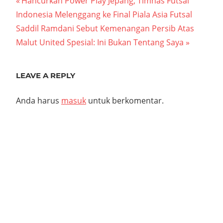
Navigasi
Previous
Hancurkan Power Play Jepang, Timnas Futsal
Post:
Indonesia Melenggang ke Final Piala Asia Futsal
pos
Next
Saddil Ramdani Sebut Kemenangan Persib Atas
Post:
Malut United Spesial: Ini Bukan Tentang Saya
LEAVE A REPLY
Anda harus
masuk
untuk berkomentar.