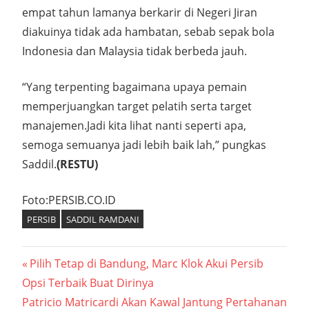
empat tahun lamanya berkarir di Negeri Jiran
diakuinya tidak ada hambatan, sebab sepak bola
Indonesia dan Malaysia tidak berbeda jauh.
“Yang terpenting bagaimana upaya pemain
memperjuangkan target pelatih serta target
manajemen.Jadi kita lihat nanti seperti apa,
semoga semuanya jadi lebih baik lah,” pungkas
Saddil.
(RESTU)
Foto:PERSIB.CO.ID
PERSIB
SADDIL RAMDANI
Navigasi
Previous
Pilih Tetap di Bandung, Marc Klok Akui Persib
Post:
Opsi Terbaik Buat Dirinya
pos
Next
Patricio Matricardi Akan Kawal Jantung Pertahanan