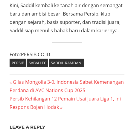
Kini, Saddil kembali ke tanah air dengan semangat
baru dan ambisi besar. Bersama Persib, klub
dengan sejarah, basis suporter, dan tradisi juara,
Saddil siap menulis babak baru dalam kariernya.
Foto:PERSIB.CO.ID
PERSIB
SABAH FC
SADDIL RAMDANI
Navigasi
Previous
Gilas Mongolia 3-0, Indonesia Sabet Kemenangan
Post:
Perdana di AVC Nations Cup 2025
pos
Next
Persib Kehilangan 12 Pemain Usai Juara Liga 1, Ini
Post:
Respons Bojan Hodak
LEAVE A REPLY