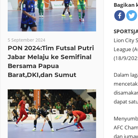
Bagikan k
SPORTSJ
Lion City
5 September 2024
PON 2024:Tim Futsal Putri
League (A
Jabar Melaju ke Semifinal
(18/9/202
Bersama Papua
Barat,DKI,dan Sumut
Dalam lag
mencetak 
disamakan
dapat sat
Menyumban
AFC Champ
dan juma