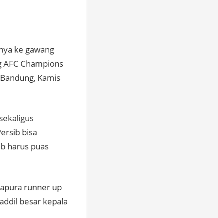
knya ke gawang
ang AFC Champions
,Bandung, Kamis
sekaligus
ersib bisa
ib harus puas
gapura runner up
addil besar kepala